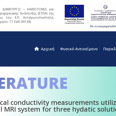
 – ΔΗΜΙΟΥΡΓΩ – ΚΑΙΝΟΤΟΜΩ και
ιφερειακής Ανάπτυξης (ΕΤΠΑ) της
 του Ε.Π. Ανταγωνιστικότητα,
έργου: T1 ΕΔΚ-00149)
Αρχική
Φυσικό Αντικείμενο
Παραδ
ERATURE
cal conductivity measurements utili
al MRI system for three hydatic solut