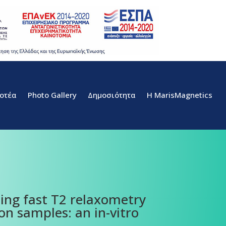
οτέα
Photo Gallery
Δημοσιότητα
H MarisMagnetics
zing fast T2 relaxometry
ion samples: an in-vitro